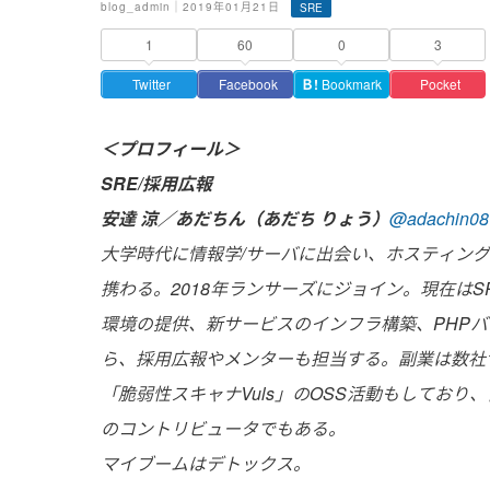
blog_admin｜2019年01月21日
SRE
1
60
0
3
Twitter
Facebook
Ｂ!
Bookmark
Pocket
＜プロフィール＞
SRE/採用広報
安達 涼／あだちん（あだち りょう）
@adachin08
大学時代に情報学/サーバに出会い、ホスティン
携わる。2018年ランサーズにジョイン。現在はS
環境の提供、新サービスのインフラ構築、PHPバージョンア
ら、採用広報やメンターも担当する。副業は数社
「脆弱性スキャナVuls」のOSS活動もしており、自称エバンジ
のコントリビュータでもある。
マイブームはデトックス。