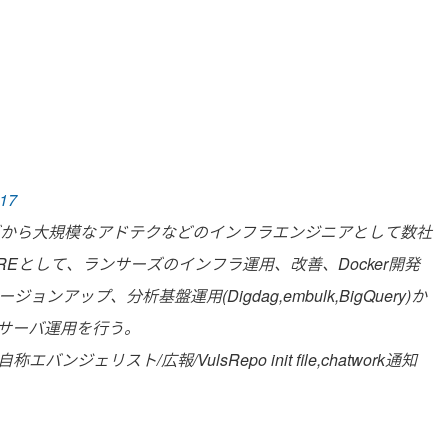
17
グから大規模なアドテクなどのインフラエンジニアとして数社
REとして、ランサーズのインフラ運用、改善、Docker開発
ップ、分析基盤運用(Digdag,embulk,BigQuery)か
サーバ運用を行う。
ェリスト/広報/VulsRepo init file,chatwork通知