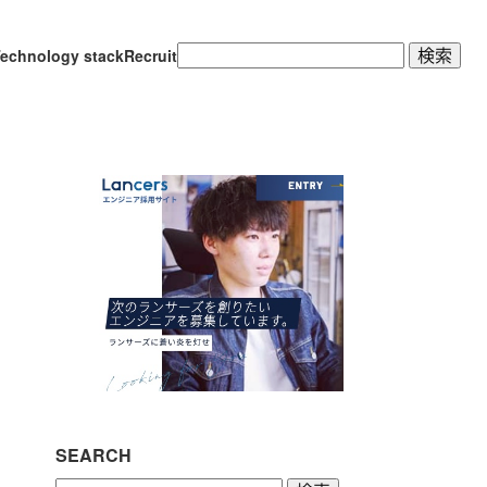
検
echnology stack
Recruit
索:
SEARCH