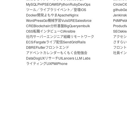
MySQL
PHP
SEO
AWS
Python
Ruby
DevOps
CircleCI
ツール／ライブラリ
イベント／登壇
iOS
github
G
Docker
開発よもやま
Apache
Nginx
Jenkins
k
WordPress
Go
機械学習
Vuls
SRE
Salesforce
PdM
Peb
CRE
Blockchain
分析基盤
BigQuery
embulk
Producti
OSS
転職
インタビュー
CI
Ansible
SEO
skle
社内サーバー
エンジニア組織
リモートワーク
アクセシ
ECS/Fargate
ライブ配信
SendGrid
Rails
さすらい
DBRE
Flutter
フロントエンド
フロント
アドベントカレンダー
もくもく会
勉強会
社員イン
DataDog
UXリサーチ
UI
Lancers LLM Labs
ライティング
UX
PM
iPhone