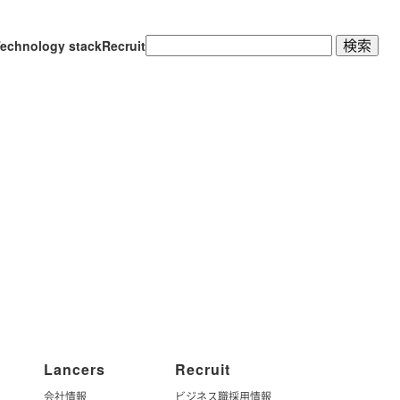
検
echnology stack
Recruit
索:
Lancers
Recruit
会社情報
ビジネス職採用情報