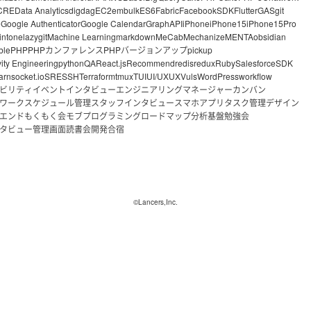
CRE
Data Analytics
digdag
EC2
embulk
ES6
Fabric
FacebookSDK
Flutter
GAS
git
o
Google Authenticator
Google Calendar
GraphAPI
iPhone
iPhone15
iPhone15Pro
intone
lazygit
Machine Learning
markdown
MeCab
Mechanize
MENTA
obsidian
ble
PHP
PHPカンファレンス
PHPバージョンアップ
pickup
vity Engineering
python
QA
React.js
Recommend
redis
redux
Ruby
Salesforce
SDK
arn
socket.io
SRE
SSH
Terraform
tmux
TUI
UI/UX
UX
Vuls
WordPress
workflow
ビリティ
イベント
インタビュー
エンジニアリングマネージャー
カンバン
ワーク
スケジュール管理
スタッフインタビュー
スマホアプリ
タスク管理
デザイン
エンド
もくもく会
モブプログラミング
ロードマップ
分析基盤
勉強会
タビュー
管理画面
読書会
開発合宿
©Lancers,Inc.