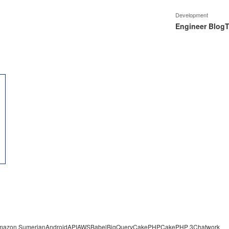
Development
Engineer Blog
T
mazon Sumerian
Android
API
AWS
Babel
BigQuery
CakePHP
CakePHP 3
Chatwork