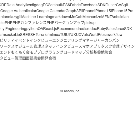
CRE
Data Analytics
digdag
EC2
embulk
ES6
Fabric
FacebookSDK
Flutter
GAS
git
o
Google Authenticator
Google Calendar
GraphAPI
iPhone
iPhone15
iPhone15Pro
intone
lazygit
Machine Learning
markdown
MeCab
Mechanize
MENTA
obsidian
ble
PHP
PHPカンファレンス
PHPバージョンアップ
pickup
vity Engineering
python
QA
React.js
Recommend
redis
redux
Ruby
Salesforce
SDK
arn
socket.io
SRE
SSH
Terraform
tmux
TUI
UI/UX
UX
Vuls
WordPress
workflow
ビリティ
イベント
インタビュー
エンジニアリングマネージャー
カンバン
ワーク
スケジュール管理
スタッフインタビュー
スマホアプリ
タスク管理
デザイン
エンド
もくもく会
モブプログラミング
ロードマップ
分析基盤
勉強会
タビュー
管理画面
読書会
開発合宿
©Lancers,Inc.