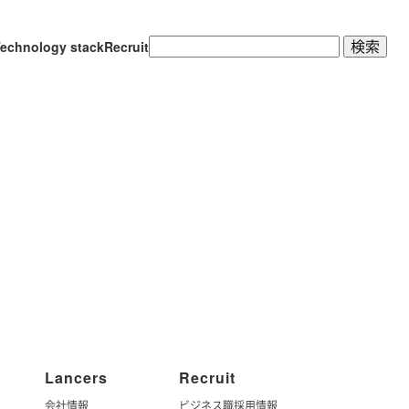
検
echnology stack
Recruit
索:
Lancers
Recruit
会社情報
ビジネス職採用情報