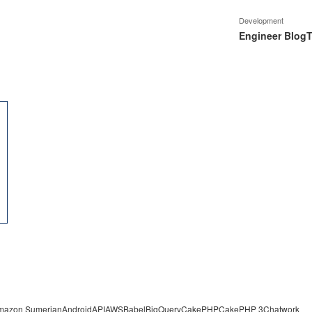
Development
Engineer Blog
T
mazon Sumerian
Android
API
AWS
Babel
BigQuery
CakePHP
CakePHP 3
Chatwork