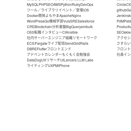
MySQL
PHP
SEO
AWS
Python
Ruby
DevOps
CircleCI
ツール／ライブラリ
イベント／登壇
iOS
github
G
Docker
開発よもやま
Apache
Nginx
Jenkins
k
WordPress
Go
機械学習
Vuls
SRE
Salesforce
PdM
Peb
CRE
Blockchain
分析基盤
BigQuery
embulk
Producti
OSS
転職
インタビュー
CI
Ansible
SEO
skle
社内サーバー
エンジニア組織
リモートワーク
アクセシ
ECS/Fargate
ライブ配信
SendGrid
Rails
さすらい
DBRE
Flutter
フロントエンド
フロント
アドベントカレンダー
もくもく会
勉強会
社員イン
DataDog
UXリサーチ
UI
Lancers LLM Labs
ライティング
UX
PM
iPhone