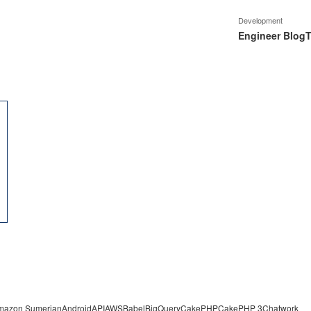
Development
Engineer Blog
T
mazon Sumerian
Android
API
AWS
Babel
BigQuery
CakePHP
CakePHP 3
Chatwork