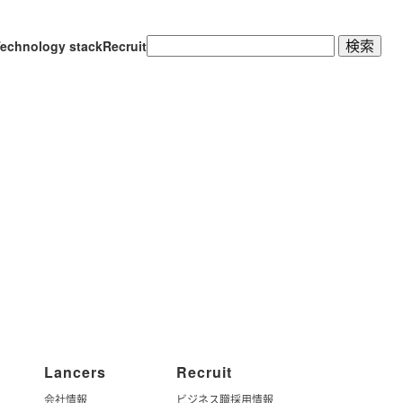
検
echnology stack
Recruit
索:
Lancers
Recruit
会社情報
ビジネス職採用情報