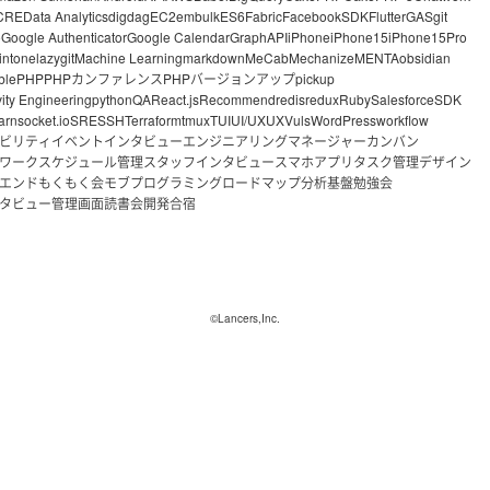
CRE
Data Analytics
digdag
EC2
embulk
ES6
Fabric
FacebookSDK
Flutter
GAS
git
o
Google Authenticator
Google Calendar
GraphAPI
iPhone
iPhone15
iPhone15Pro
intone
lazygit
Machine Learning
markdown
MeCab
Mechanize
MENTA
obsidian
ble
PHP
PHPカンファレンス
PHPバージョンアップ
pickup
vity Engineering
python
QA
React.js
Recommend
redis
redux
Ruby
Salesforce
SDK
arn
socket.io
SRE
SSH
Terraform
tmux
TUI
UI/UX
UX
Vuls
WordPress
workflow
ビリティ
イベント
インタビュー
エンジニアリングマネージャー
カンバン
ワーク
スケジュール管理
スタッフインタビュー
スマホアプリ
タスク管理
デザイン
エンド
もくもく会
モブプログラミング
ロードマップ
分析基盤
勉強会
タビュー
管理画面
読書会
開発合宿
©Lancers,Inc.