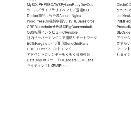
MySQL
PHP
SEO
AWS
Python
Ruby
DevOps
CircleCI
ツール／ライブラリ
イベント／登壇
iOS
github
G
Docker
開発よもやま
Apache
Nginx
Jenkins
k
WordPress
Go
機械学習
Vuls
SRE
Salesforce
PdM
Peb
CRE
Blockchain
分析基盤
BigQuery
embulk
Producti
OSS
転職
インタビュー
CI
Ansible
SEO
skle
社内サーバー
エンジニア組織
リモートワーク
アクセシ
ECS/Fargate
ライブ配信
SendGrid
Rails
さすらい
DBRE
Flutter
フロントエンド
フロント
アドベントカレンダー
もくもく会
勉強会
社員イン
DataDog
UXリサーチ
UI
Lancers LLM Labs
ライティング
UX
PM
iPhone