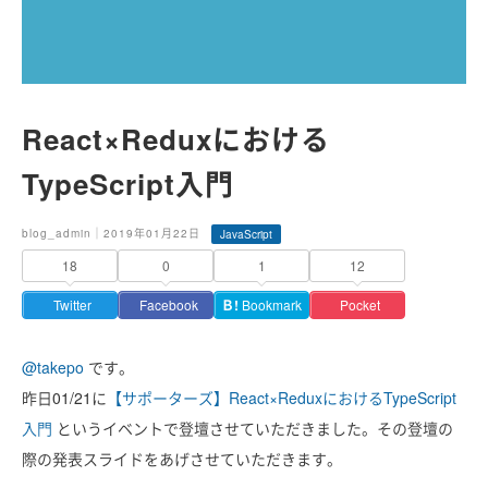
React×Reduxにおける
TypeScript入門
blog_admin｜2019年01月22日
JavaScript
18
0
1
12
Twitter
Facebook
Ｂ!
Bookmark
Pocket
@takepo
です。
昨日01/21に
【サポーターズ】React×ReduxにおけるTypeScript
入門
というイベントで登壇させていただきました。その登壇の
際の発表スライドをあげさせていただきます。