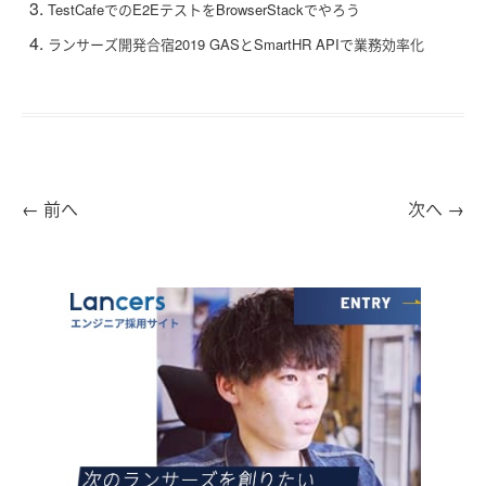
TestCafeでのE2EテストをBrowserStackでやろう
ランサーズ開発合宿2019 GASとSmartHR APIで業務効率化
←
前へ
次へ
→