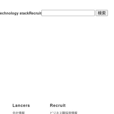
検
echnology stack
Recruit
索:
Lancers
Recruit
会社情報
ビジネス職採用情報