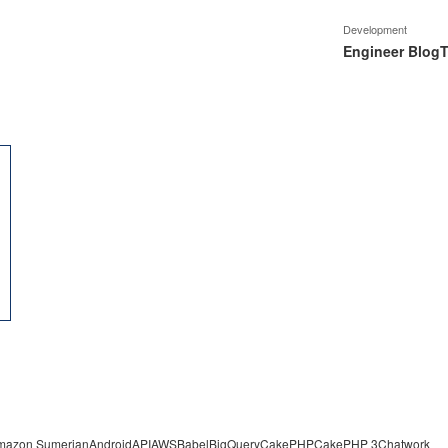
Development
Engineer Blog
T
mazon Sumerian
Android
API
AWS
Babel
BigQuery
CakePHP
CakePHP 3
Chatwork