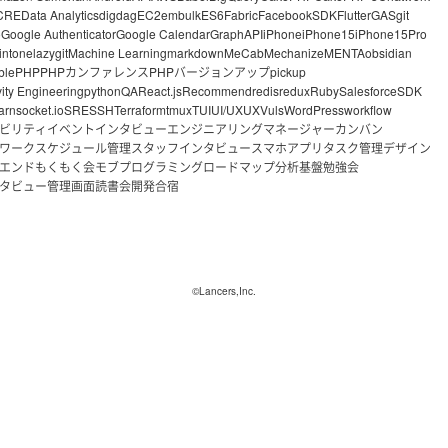
CRE
Data Analytics
digdag
EC2
embulk
ES6
Fabric
FacebookSDK
Flutter
GAS
git
o
Google Authenticator
Google Calendar
GraphAPI
iPhone
iPhone15
iPhone15Pro
intone
lazygit
Machine Learning
markdown
MeCab
Mechanize
MENTA
obsidian
ble
PHP
PHPカンファレンス
PHPバージョンアップ
pickup
vity Engineering
python
QA
React.js
Recommend
redis
redux
Ruby
Salesforce
SDK
arn
socket.io
SRE
SSH
Terraform
tmux
TUI
UI/UX
UX
Vuls
WordPress
workflow
ビリティ
イベント
インタビュー
エンジニアリングマネージャー
カンバン
ワーク
スケジュール管理
スタッフインタビュー
スマホアプリ
タスク管理
デザイン
エンド
もくもく会
モブプログラミング
ロードマップ
分析基盤
勉強会
タビュー
管理画面
読書会
開発合宿
©Lancers,Inc.