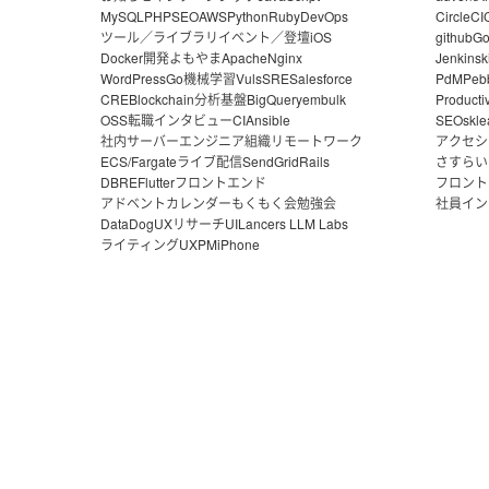
MySQL
PHP
SEO
AWS
Python
Ruby
DevOps
CircleCI
ツール／ライブラリ
イベント／登壇
iOS
github
G
Docker
開発よもやま
Apache
Nginx
Jenkins
k
WordPress
Go
機械学習
Vuls
SRE
Salesforce
PdM
Peb
CRE
Blockchain
分析基盤
BigQuery
embulk
Producti
OSS
転職
インタビュー
CI
Ansible
SEO
skle
社内サーバー
エンジニア組織
リモートワーク
アクセシ
ECS/Fargate
ライブ配信
SendGrid
Rails
さすらい
DBRE
Flutter
フロントエンド
フロント
アドベントカレンダー
もくもく会
勉強会
社員イン
DataDog
UXリサーチ
UI
Lancers LLM Labs
ライティング
UX
PM
iPhone