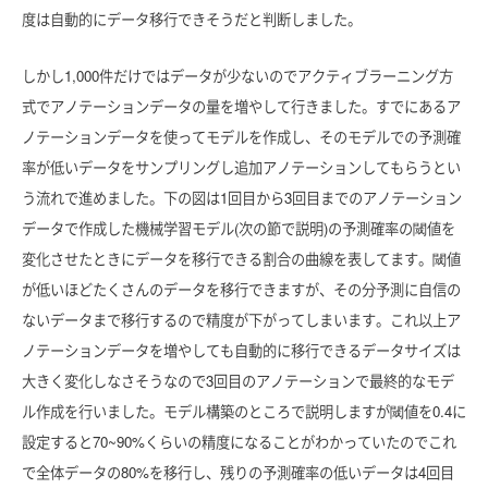
度は自動的にデータ移行できそうだと判断しました。
しかし1,000件だけではデータが少ないのでアクティブラーニング方
式でアノテーションデータの量を増やして行きました。すでにあるア
ノテーションデータを使ってモデルを作成し、そのモデルでの予測確
率が低いデータをサンプリングし追加アノテーションしてもらうとい
う流れで進めました。下の図は1回目から3回目までのアノテーション
データで作成した機械学習モデル(次の節で説明)の予測確率の閾値を
変化させたときにデータを移行できる割合の曲線を表してます。閾値
が低いほどたくさんのデータを移行できますが、その分予測に自信の
ないデータまで移行するので精度が下がってしまいます。これ以上ア
ノテーションデータを増やしても自動的に移行できるデータサイズは
大きく変化しなさそうなので3回目のアノテーションで最終的なモデ
ル作成を行いました。モデル構築のところで説明しますが閾値を0.4に
設定すると70~90%くらいの精度になることがわかっていたのでこれ
で全体データの80%を移行し、残りの予測確率の低いデータは4回目