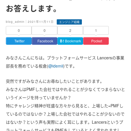
お答えします。
blog_admin｜2021年11月11日
エンジニア組織
0
0
2
1
Twitter
Facebook
Ｂ!
Bookmark
Pocket
みなさんこんにちは。プラットフォームサービス Lancers
の事業
部長を務めている板倉(
@idemii
)です。
突然ですがみなさんにお尋ねしたいことがあります。
みなさんはPMFした会社ではやれることが少なくてつまらないと
いうイメージを持っていませんか？
特にチャレンジ精神が旺盛な方々から見ると、上場した=PMFし
ているのではないか？上場した会社ではやれることが少ないので
はないか？という声も実際によく耳にします。Lancersというプ
ラットフォームサービスもPMFをしているとよく言われますし、