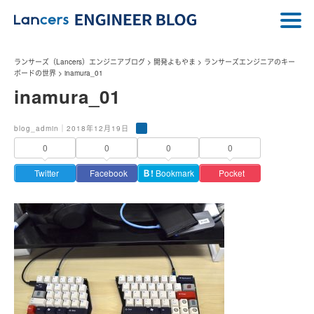
ランサーズ（Lancers）エンジニアブログ
>
開発よもやま
>
ランサーズエンジニアのキー
ボードの世界
>
inamura_01
inamura_01
blog_admin｜2018年12月19日
0
0
0
0
Twitter
Facebook
Ｂ!
Bookmark
Pocket