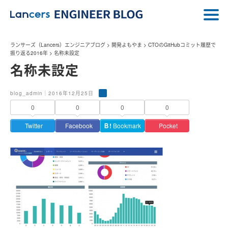
ランサーズ（Lancers）エンジニアブログ
>
開発よもやま
>
CTOのGitHubコミット履歴で
振り返る2016年
>
名称未設定
名称未設定
blog_admin｜2016年12月25日
0
0
0
0
Twitter
Facebook
Ｂ!
Bookmark
Pocket