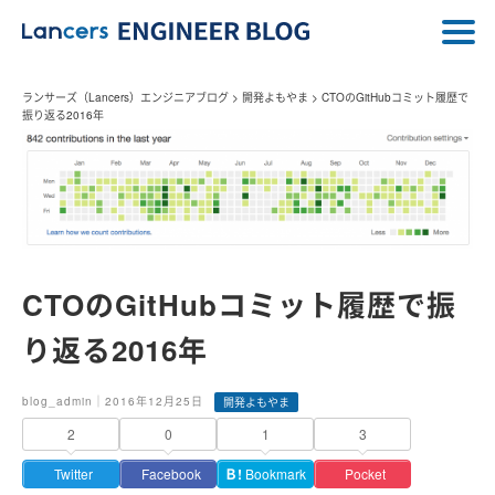
ランサーズ（Lancers）エンジニアブログ
>
開発よもやま
>
CTOのGitHubコミット履歴で
振り返る2016年
CTOのGitHubコミット履歴で振
り返る2016年
blog_admin｜2016年12月25日
開発よもやま
2
0
1
3
Twitter
Facebook
Ｂ!
Bookmark
Pocket