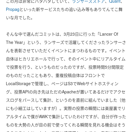
この月は非常にバタバタしていて、
ランサーズストア
、
Quant
、
Propag
といった新サービスたちの追い込み等もありてんてこ舞
いな月でした。
そんな中で選んだコミットは、3月23日に行った「Lancer Of
The Year」という、ランサーズで活躍してくださったランサーさ
んを表彰させていただくイベントにまつわるものです。イベント
自体はヒカリエホールで行って、そのイベント中にリアルタイム
で投票を行う、というものだったのですが、投票時間5分間限定
のものだったこともあり、重複投稿自体はフロントで
LocalStorageで管理し、ページはS3でWebサイトホスティン
グ、投票APIの向き先はただのApacheが置いてあるだけでアクセ
スログをパースして集計、というのを直前に組んでいました（他
にも小細工はしていますが）。実際の投票の瞬間には楽屋裏でリ
アルタイムで僕がAWKで集計していたわけですが、自分が作った
ものを大勢の人が目の前で使ってくれる瞬間を見れる機会はそう