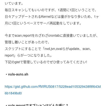
いています。
毎日スキャンしてもいいのですが、1週間に1回ということで、
日々アップデートされるKernelなどは量がかなり多いため、1ヶ
月に1回というペースでサーバ再起動をしています。
今までscan,reportをわざわざcrontabに直接書いていましたが、
管理し難いことがあったので、
スクリプトにすることで「nvd,jvn,ovalらがupdate、scan、
report」らが一つになりました。
下記のgistで管理しているのでぜひ使ってみてください!
・vuls-auto.sh
https://gist.github.com/RVIRUS0817/5228ead105329438f8f643d
6b1849bd0
・vuls reportでオプションはどんな感じ？