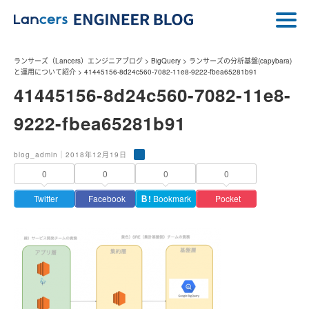
ランサーズ（Lancers）エンジニアブログ
>
BigQuery
>
ランサーズの分析基盤(capybara)
と運用について紹介
>
41445156-8d24c560-7082-11e8-9222-fbea65281b91
41445156-8d24c560-7082-11e8-
9222-fbea65281b91
blog_admin｜2018年12月19日
0
0
0
0
Twitter
Facebook
Ｂ!
Bookmark
Pocket