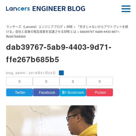
ランサーズ（Lancers）エンジニアブログ
>
SRE
>
「天才じゃないからアウトプットを続
ける」会社と自身の相互成長を加速させるSREとは
>
dab39767-5ab9-4403-9d71-
ffe267b685b5
dab39767-5ab9-4403-9d71-
ffe267b685b5
blog_admin｜2019年01月23日
0
0
0
0
Twitter
Facebook
Ｂ!
Bookmark
Pocket