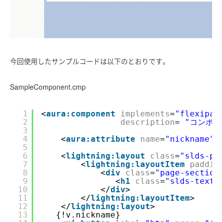
今回使用したサンプルコードは以下のとおりです。
SampleComponent.cmp
1
<
aura:component
implements
=
"flexipag
2
description
= 
"コンポー
3
4
<
aura:attribute
name
=
"nickname"
5
6
<
lightning:layout
class
=
"slds-pa
7
<
lightning:layoutItem
paddin
8
<
div
class
=
"page-section
9
<
h1
class
=
"slds-text-
10
</
div
>
11
</
lightning:layoutItem
>
12
</
lightning:layout
>
13
{!v.nickname}