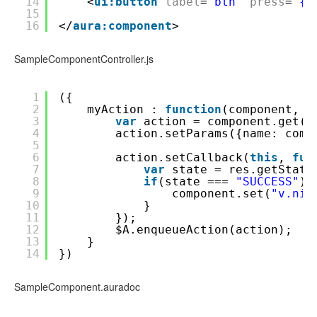
14
<
ui:button
label
=
"btn"
press
=
"{!
15
16
</
aura:component
>
SampleComponentController.js
1
({
2
myAction : 
function
(component, e
3
var
action = component.get(
"
4
action.setParams({name: comp
5
6
action.setCallback(
this
, 
fun
7
var
state = res.getState
8
if
(state === 
"SUCCESS"
) 
9
component.set(
"v.nic
10
}
11
});
12
$A.enqueueAction(action);
13
}
14
})
SampleComponent.auradoc