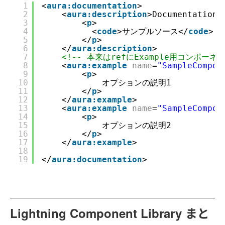
1
<
aura:documentation
>
2
<
aura:description
>Documentati
3
<
p
>
4
<
code
>サンプルソース</
code
>
5
</
p
>
6
</
aura:description
>
7
<!-- 本来はrefにExample用コンポーネ
8
<
aura:example
name
=
"SampleCompon
9
<
p
>
10
オプションの説明1
11
</
p
>
12
</
aura:example
>
13
<
aura:example
name
=
"SampleCompon
14
<
p
>
15
オプションの説明2
16
</
p
>
17
</
aura:example
>
18
19
</
aura:documentation
>
Lightning Component Library まと