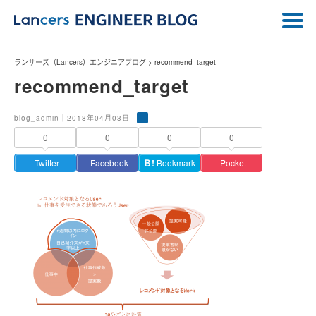
ランサーズ（Lancers）エンジニアブログ
>
recommend_target
recommend_target
blog_admin｜2018年04月03日
0
0
0
0
Twitter
Facebook
Ｂ!
Bookmark
Pocket