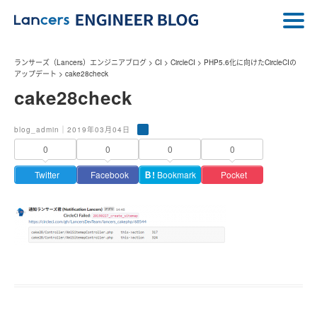
ランサーズ（Lancers）エンジニアブログ
>
CI
>
CircleCI
>
PHP5.6化に向けたCircleCIの
アップデート
>
cake28check
cake28check
blog_admin｜2019年03月04日
0
0
0
0
Twitter
Facebook
Ｂ!
Bookmark
Pocket