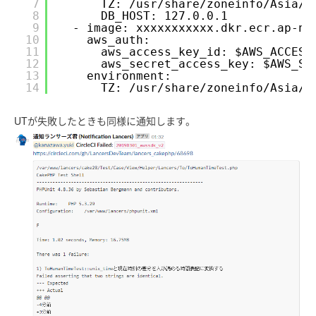
7
TZ: 
/usr/share/zoneinfo/Asia/T
8
DB_HOST: 127.0.0.1
9
- image: xxxxxxxxxxx.dkr.ecr.ap-no
10
aws_auth:
11
aws_access_key_id: $AWS_ACCESS
12
aws_secret_access_key: $AWS_SE
13
environment:
14
TZ: 
/usr/share/zoneinfo/Asia/T
UTが失敗したときも同様に通知します。