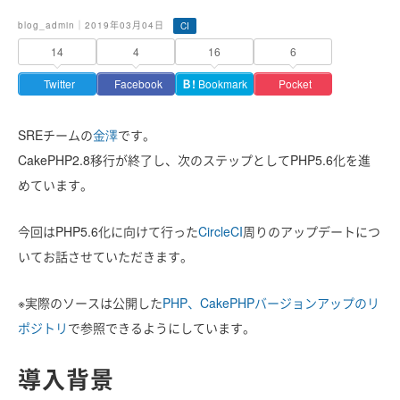
blog_admin｜2019年03月04日
CI
14
4
16
6
Twitter
Facebook
Ｂ!
Bookmark
Pocket
SREチームの
金澤
です。
CakePHP2.8移行が終了し、次のステップとしてPHP5.6化を進
めています。
今回はPHP5.6化に向けて行った
CircleCI
周りのアップデートにつ
いてお話させていただきます。
※実際のソースは公開した
PHP、CakePHPバージョンアップのリ
ポジトリ
で参照できるようにしています。
導入背景