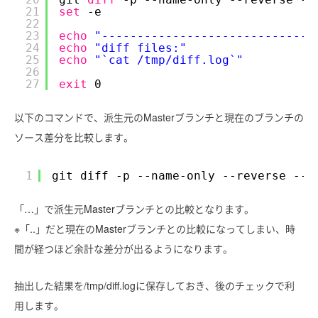
21
set
-e
22
23
echo
"------------------------------
24
echo
"diff files:"
25
echo
"`cat /tmp/diff.log`"
26
27
exit
0
以下のコマンドで、派生元のMasterブランチと現在のブランチの
ソース差分を比較します。
1
git diff -p --name-only --reverse --f
「…」で派生元Masterブランチとの比較となります。
※「..」だと現在のMasterブランチとの比較になってしまい、時
間が経つほど余計な差分が出るようになります。
抽出した結果を/tmp/diff.logに保存しておき、後のチェックで利
用します。