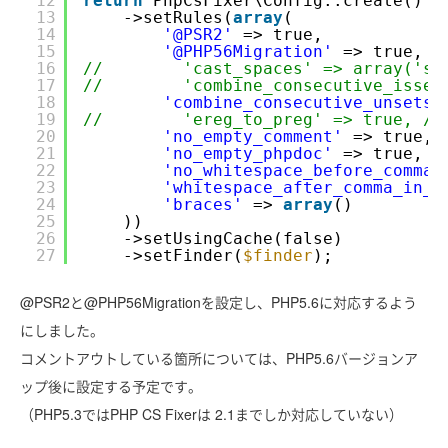
12
return
PhpCsFixer\Config::create()
13
->setRules(
array
(
14
'@PSR2'
=> true,
15
'@PHP56Migration'
=> true,
16
//        'cast_spaces' => array('
17
//        'combine_consecutive_iss
18
'combine_consecutive_unsets'
19
//        'ereg_to_preg' => true, 
20
'no_empty_comment'
=> true,
21
'no_empty_phpdoc'
=> true,
22
'no_whitespace_before_comma_
23
'whitespace_after_comma_in_a
24
'braces'
=> 
array
()
25
))
26
->setUsingCache(false)
27
->setFinder(
$finder
);
@PSR2と@PHP56Migrationを設定し、PHP5.6に対応するよう
にしました。
コメントアウトしている箇所については、PHP5.6バージョンア
ップ後に設定する予定です。
（PHP5.3ではPHP CS Fixerは 2.1までしか対応していない）