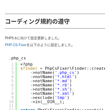
コーディング規約の遵守
PHP5.6に向けて設定更新しました。
PHP-CS-Fixer
を以下のように設定しました。
.php_cs
1
<?php
2
$finder
= PhpCsFixer\Finder::create(
3
->notName(
'.php_cs'
)
4
->notName(
'*.html'
)
5
->notName(
'*.md'
)
6
->notName(
'*.rb'
)
7
->notName(
'*.sh'
)
8
->notName(
'*.xml'
)
9
->exclude(
'tmp'
)
10
->in(__DIR__);
11