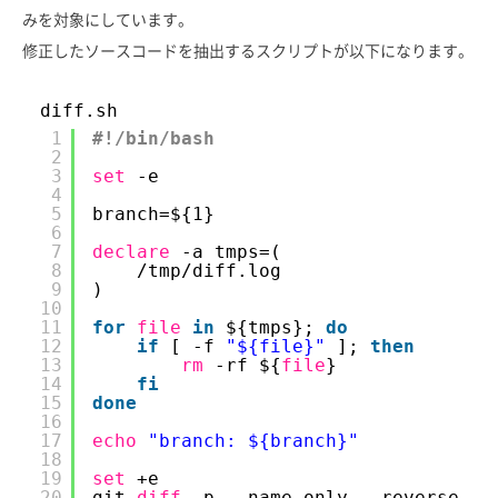
みを対象にしています。
修正したソースコードを抽出するスクリプトが以下になります。
diff.sh
1
#!/bin/bash
2
3
set
-e
4
5
branch=${1}
6
7
declare
-a tmps=(
8
/tmp/diff
.log
9
)
10
11
for
file
in
${tmps}; 
do
12
if
[ -f 
"${file}"
]; 
then
13
rm
-rf ${
file
}
14
fi
15
done
16
17
echo
"branch: ${branch}"
18
19
set
+e
20
git 
diff
-p --name-only --reverse --