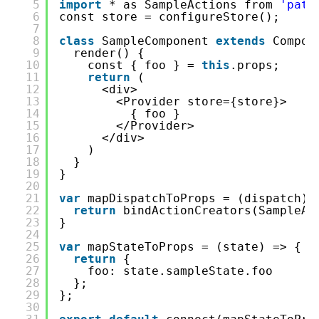
5
import
* as SampleActions from 
'path
6
const store = configureStore();
7
8
class
SampleComponent 
extends
Compon
9
render() {
10
const { foo } = 
this
.props;
11
return
(
12
<div>
13
<Provider store={store}>
14
{ foo }  
15
</Provider>
16
</div>
17
)
18
}
19
}
20
21
var
mapDispatchToProps = (dispatch) 
22
return
bindActionCreators(SampleAc
23
}
24
25
var
mapStateToProps = (state) => {
26
return
{
27
foo: state.sampleState.foo
28
};
29
};
30