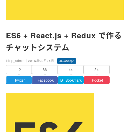
ES6 + React.js + Redux で作る
チャットシステム
blog_admin｜2016年02月25日
JavaScript
12
86
44
34
Twitter
Facebook
Ｂ!
Bookmark
Pocket