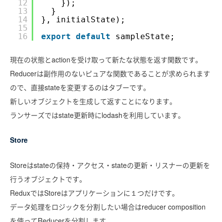
12
});
13
}
14
}, initialState);
15
16
export
default
sampleState;
現在の状態とactionを受け取って新たな状態を返す関数です。
Reducerは副作用のないピュアな関数であることが求められます
ので、直接stateを変更するのはタブーです。
新しいオブジェクトを生成して返すことになります。
ランサーズではstate更新時にlodashを利用しています。
Store
Storeはstateの保持・アクセス・stateの更新・リスナーの更新を
行うオブジェクトです。
ReduxではStoreはアプリケーションに１つだけです。
データ処理をロジックを分割したい場合はreducer composition
を使ってReducerを分割します。