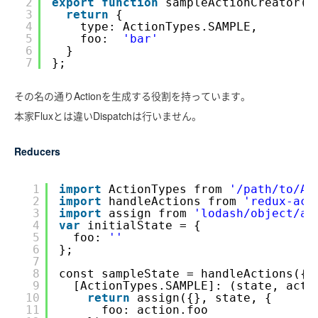
2
export
function
sampleActionCreator()
3
return
{
4
type: ActionTypes.SAMPLE,
5
foo:  
'bar'
6
}
7
};
その名の通りActionを生成する役割を持っています。
本家Fluxとは違いDispatchは行いません。
Reducers
1
import
ActionTypes from 
'/path/to/Ac
2
import
handleActions from 
'redux-act
3
import
assign from 
'lodash/object/as
4
var
initialState = {
5
foo: 
''
6
};
7
8
const sampleState = handleActions({
9
[ActionTypes.SAMPLE]: (state, acti
10
return
assign({}, state, {
11
foo: action.foo