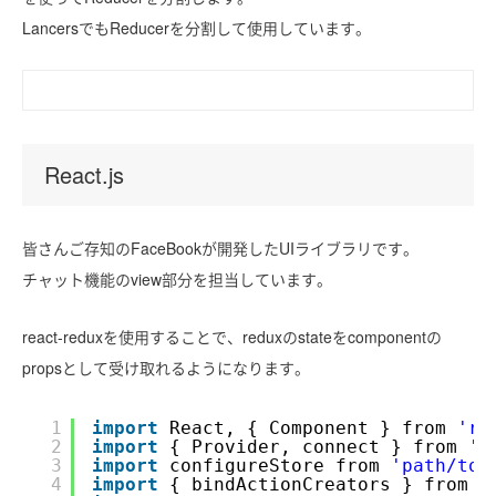
LancersでもReducerを分割して使用しています。
React.js
皆さんご存知のFaceBookが開発したUIライブラリです。
チャット機能のview部分を担当しています。
react-reduxを使用することで、reduxのstateをcomponentの
propsとして受け取れるようになります。
1
import
React, { Component } from 
're
2
import
{ Provider, connect } from 
'r
3
import
configureStore from 
'path/to/
4
import
{ bindActionCreators } from 
'