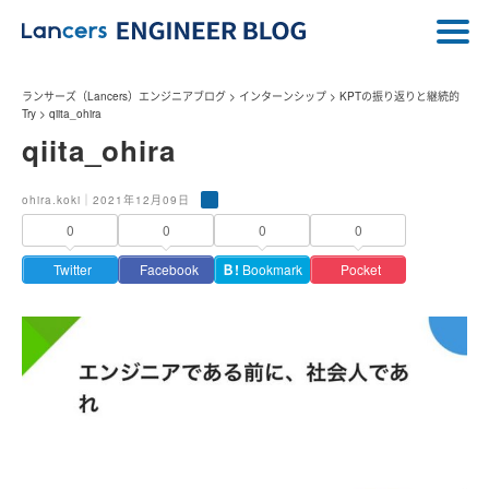
ランサーズ（Lancers）エンジニアブログ
>
インターンシップ
>
KPTの振り返りと継続的
Try
>
qiita_ohira
qiita_ohira
ohira.koki｜2021年12月09日
0
0
0
0
Twitter
Facebook
Ｂ!
Bookmark
Pocket