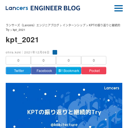
ランサーズ（Lancers）エンジニアブログ
>
インターンシップ
>
KPTの振り返りと継続的
Try
>
kpt_2021
kpt_2021
ohira.koki｜2021年12月09日
0
0
0
0
Twitter
Facebook
Ｂ!
Bookmark
Pocket