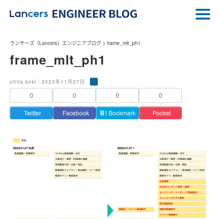
ランサーズ（Lancers）エンジニアブログ
>
frame_mlt_ph1
frame_mlt_ph1
ohira.koki｜2023年11月27日
0
0
0
0
Twitter
Facebook
Ｂ!
Bookmark
Pocket