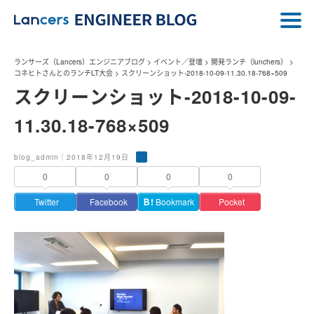
ランサーズ（Lancers）エンジニアブログ
>
イベント／登壇
>
開発ランチ（lunchers）
>
コネヒトさんとのランチLT大会
>
スクリーンショット-2018-10-09-11.30.18-768×509
スクリーンショット-2018-10-09-
11.30.18-768×509
blog_admin｜2018年12月19日
0
0
0
0
Twitter
Facebook
Ｂ!
Bookmark
Pocket