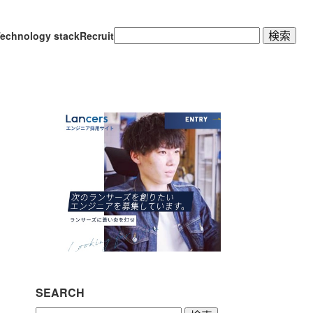
検
echnology stack
Recruit
索:
SEARCH