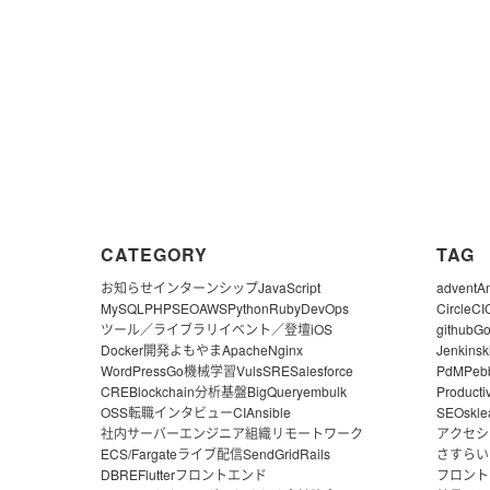
CATEGORY
TAG
お知らせ
インターンシップ
JavaScript
advent
A
MySQL
PHP
SEO
AWS
Python
Ruby
DevOps
CircleCI
ツール／ライブラリ
イベント／登壇
iOS
github
G
Docker
開発よもやま
Apache
Nginx
Jenkins
k
WordPress
Go
機械学習
Vuls
SRE
Salesforce
PdM
Peb
CRE
Blockchain
分析基盤
BigQuery
embulk
Producti
OSS
転職
インタビュー
CI
Ansible
SEO
skle
社内サーバー
エンジニア組織
リモートワーク
アクセシ
ECS/Fargate
ライブ配信
SendGrid
Rails
さすらい
DBRE
Flutter
フロントエンド
フロント