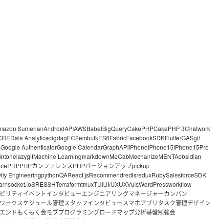
mazon Sumerian
Android
API
AWS
Babel
BigQuery
CakePHP
CakePHP 3
Chatwork
CRE
Data Analytics
digdag
EC2
embulk
ES6
Fabric
FacebookSDK
Flutter
GAS
git
o
Google Authenticator
Google Calendar
GraphAPI
iPhone
iPhone15
iPhone15Pro
intone
lazygit
Machine Learning
markdown
MeCab
Mechanize
MENTA
obsidian
ble
PHP
PHPカンファレンス
PHPバージョンアップ
pickup
vity Engineering
python
QA
React.js
Recommend
redis
redux
Ruby
Salesforce
SDK
arn
socket.io
SRE
SSH
Terraform
tmux
TUI
UI/UX
UX
Vuls
WordPress
workflow
ビリティ
イベント
インタビュー
エンジニアリングマネージャー
カンバン
ワーク
スケジュール管理
スタッフインタビュー
スマホアプリ
タスク管理
デザイン
エンド
もくもく会
モブプログラミング
ロードマップ
分析基盤
勉強会