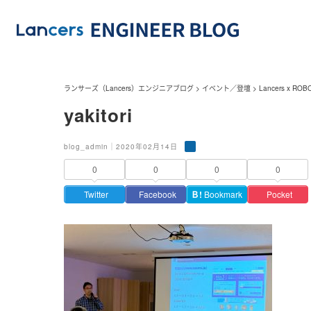
ランサーズ（Lancers）エンジニアブログ
>
イベント／登壇
>
Lancers x 
yakitori
blog_admin｜2020年02月14日
0
0
0
0
Twitter
Facebook
Ｂ!
Bookmark
Pocket