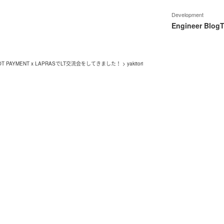
Development
Engineer Blog
T
ROBOT PAYMENT x LAPRASでLT交流会をしてきました！
>
yakitori