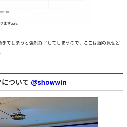
。過ぎてしまうと強制終了してしまうので、ここは腕の見せど
。
クについて
@showwin