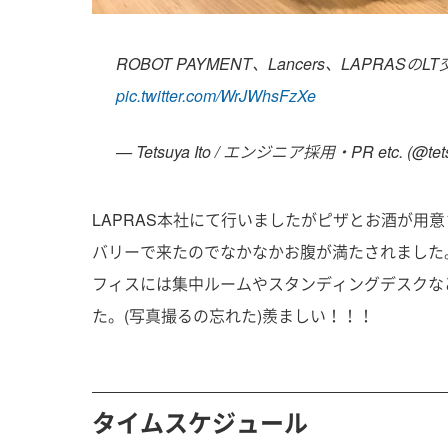
ROBOT PAYMENT、Lancers、LAPRAS
pic.twitter.com/WrJWhsFzXe
— Tetsuya Ito / エンジニア採用・PR etc. (@tets
LAPRAS本社にて行いましたがピザとお酒が用
バリーで来たのでなかなかお腹が満たされました
フィスには集中ルームやスタンディングデスクな
た。(写真撮るの忘れた)羨ましい！！！
タイムスケジュール