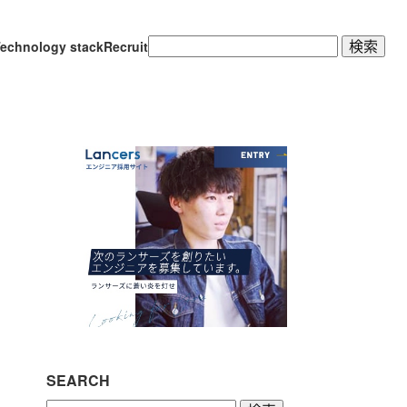
検
echnology stack
Recruit
索:
SEARCH