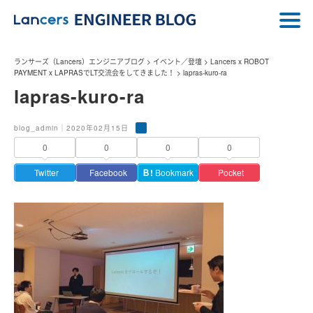
ランサーズ（Lancers）エンジニアブログ
>
イベント／登壇
>
Lancers x ROBOT
PAYMENT x LAPRASでLT交流会をしてきました！
>
lapras-kuro-ra
lapras-kuro-ra
blog_admin｜2020年02月15日
0
0
0
0
Twitter
Facebook
Ｂ!
Bookmark
Pocket