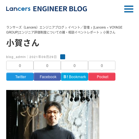
ランサーズ（Lancers）エンジニアブログ
>
イベント／登壇
>
[Lancers × VOYAGE
GROUP]エンジニア評価制度についての雑・相談イベントレポート
>
小賀さん
小賀さん
blog_admin｜2021年09月29日
0
0
0
0
Twitter
Facebook
Ｂ!
Bookmark
Pocket