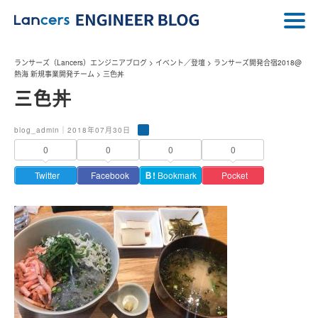
ランサーズ（Lancers）エンジニアブログ
>
イベント／登壇
>
ランサーズ開発合宿2018@
熱海 新規事業開発チーム
>
三色丼
三色丼
blog_admin｜2018年07月30日
0
0
0
0
Twitter
Facebook
Ｂ!
Bookmark
Pocket