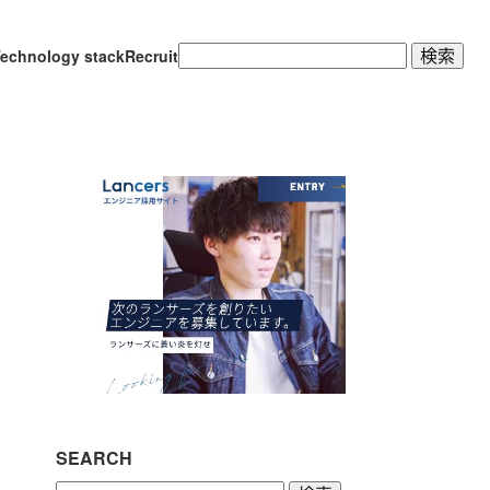
検
echnology stack
Recruit
索:
SEARCH