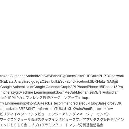
mazon Sumerian
Android
API
AWS
Babel
BigQuery
CakePHP
CakePHP 3
Chatwork
CRE
Data Analytics
digdag
EC2
embulk
ES6
Fabric
FacebookSDK
Flutter
GAS
git
o
Google Authenticator
Google Calendar
GraphAPI
iPhone
iPhone15
iPhone15Pro
intone
lazygit
Machine Learning
markdown
MeCab
Mechanize
MENTA
obsidian
ble
PHP
PHPカンファレンス
PHPバージョンアップ
pickup
vity Engineering
python
QA
React.js
Recommend
redis
redux
Ruby
Salesforce
SDK
arn
socket.io
SRE
SSH
Terraform
tmux
TUI
UI/UX
UX
Vuls
WordPress
workflow
ビリティ
イベント
インタビュー
エンジニアリングマネージャー
カンバン
ワーク
スケジュール管理
スタッフインタビュー
スマホアプリ
タスク管理
デザイン
エンド
もくもく会
モブプログラミング
ロードマップ
分析基盤
勉強会