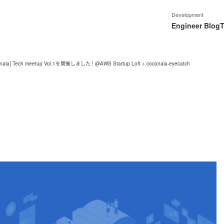
Development
Engineer Blog
T
conala] Tech meetup Vol.1を開催しました ! @AWS Startup Loft
>
coconala-eyecatch