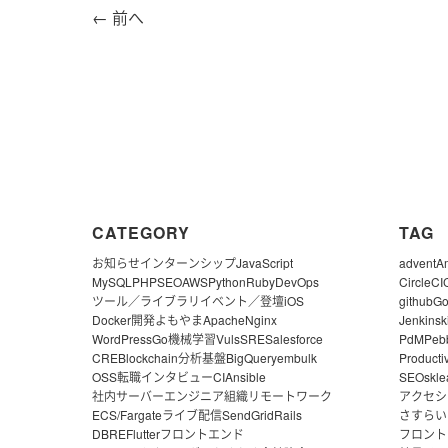
←
前へ
CATEGORY
TAG
お知らせ
インターンシップ
JavaScript
advent
A
MySQL
PHP
SEO
AWS
Python
Ruby
DevOps
CircleCI
ツール／ライブラリ
イベント／登壇
iOS
github
G
Docker
開発よもやま
Apache
Nginx
Jenkins
k
WordPress
Go
機械学習
Vuls
SRE
Salesforce
PdM
Peb
CRE
Blockchain
分析基盤
BigQuery
embulk
Producti
OSS
転職
インタビュー
CI
Ansible
SEO
skle
社内サーバー
エンジニア組織
リモートワーク
アクセシ
ECS/Fargate
ライブ配信
SendGrid
Rails
さすらい
DBRE
Flutter
フロントエンド
フロント