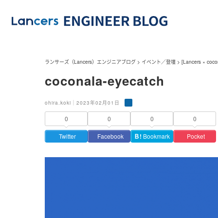
ランサーズ（Lancers）エンジニアブログ
>
イベント／登壇
>
[Lancers × co
coconala-eyecatch
ohira.koki｜2023年02月01日
0
0
0
0
Twitter
Facebook
Ｂ!
Bookmark
Pocket