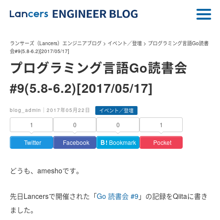
ランサーズ（Lancers）エンジニアブログ
>
イベント／登壇
>
プログラミング言語Go読書
会#9(5.8-6.2)[2017/05/17]
プログラミング言語Go読書会
#9(5.8-6.2)[2017/05/17]
blog_admin｜2017年05月22日
イベント／登壇
1
0
0
1
Twitter
Facebook
Ｂ!
Bookmark
Pocket
どうも、ameshoです。
先日Lancersで開催された「
Go 読書会 #9
」の記録をQiitaに書き
ました。