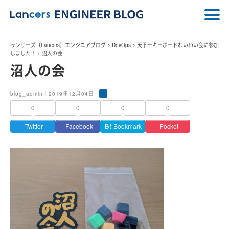
ランサーズ（Lancers）エンジニアブログ
>
DevOps
>
天下一キーボードわいわい会に参加
しました！
>
沼人の会
沼人の会
blog_admin｜2019年12月04日
0
0
0
0
Twitter
Facebook
Ｂ!
Bookmark
Pocket