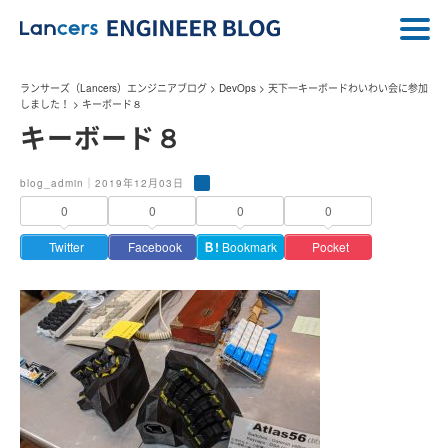
ランサーズ（Lancers）エンジニアブログ
>
DevOps
>
天下一キーボードわいわい会に参加
しました！
>
キーボード８
キーボード８
blog_admin｜2019年12月03日
0
0
0
0
Twitter
Facebook
Ｂ!
Bookmark
Pocket