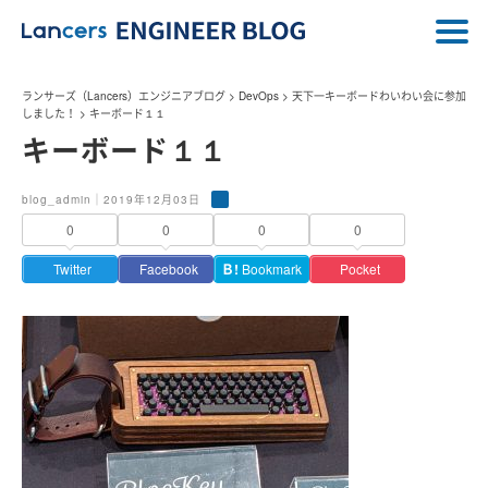
ランサーズ（Lancers）エンジニアブログ
>
DevOps
>
天下一キーボードわいわい会に参加
しました！
>
キーボード１１
キーボード１１
blog_admin｜2019年12月03日
0
0
0
0
Twitter
Facebook
Ｂ!
Bookmark
Pocket