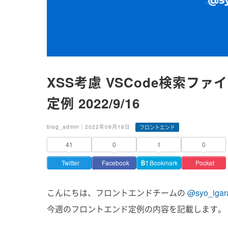
XSS考慮 VSCode検索ファ
定例 2022/9/16
blog_admin｜2022年09月16日
フロントエンド
41
0
1
0
Twitter
Facebook
Ｂ!
Bookmark
Pocket
こんにちは、フロントエンドチームの
@syo_igar
今週のフロントエンド定例の内容を記載します。