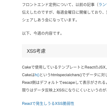
フロントエンド定例について、以前の記事（
ラン
伝えしたのですが、
毎週金曜日に開催しており、
シェアしあう会になっています。
以下、今週の内容です。
XSS考慮
Cakeで使用しているテンプレートとReactのJ
Cakeは
h()
というhtmlspecialchars()でデータ
React側はデフォルトでescapeして表示がさ
限りはデータ反映上XSSになりにくいというのが
Reactで発生しうるXSS脆弱性