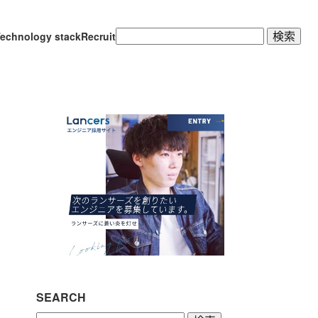
検
echnology stack
Recruit
索:
SEARCH