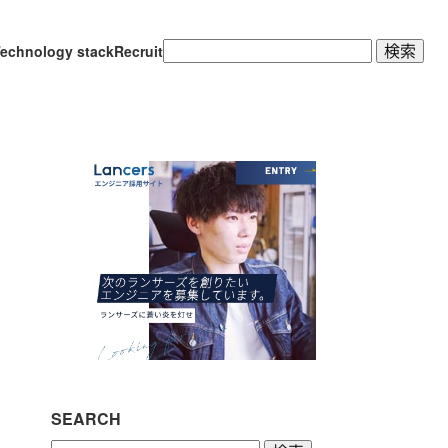
検
echnology stack
Recruit
索:
SEARCH