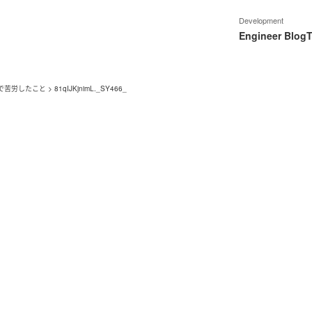
Development
Engineer Blog
T
Mで苦労したこと
>
81qIJKjnimL._SY466_