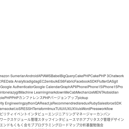
mazon Sumerian
Android
API
AWS
Babel
BigQuery
CakePHP
CakePHP 3
Chatwork
CRE
Data Analytics
digdag
EC2
embulk
ES6
Fabric
FacebookSDK
Flutter
GAS
git
o
Google Authenticator
Google Calendar
GraphAPI
iPhone
iPhone15
iPhone15Pro
intone
lazygit
Machine Learning
markdown
MeCab
Mechanize
MENTA
obsidian
ble
PHP
PHPカンファレンス
PHPバージョンアップ
pickup
vity Engineering
python
QA
React.js
Recommend
redis
redux
Ruby
Salesforce
SDK
arn
socket.io
SRE
SSH
Terraform
tmux
TUI
UI/UX
UX
Vuls
WordPress
workflow
ビリティ
イベント
インタビュー
エンジニアリングマネージャー
カンバン
ワーク
スケジュール管理
スタッフインタビュー
スマホアプリ
タスク管理
デザイン
エンド
もくもく会
モブプログラミング
ロードマップ
分析基盤
勉強会