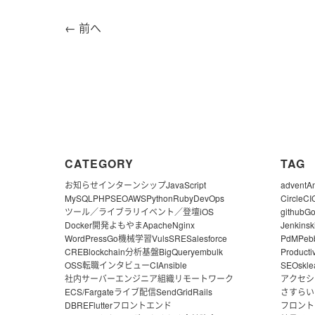
←
前へ
CATEGORY
TAG
お知らせ
インターンシップ
JavaScript
advent
A
MySQL
PHP
SEO
AWS
Python
Ruby
DevOps
CircleCI
ツール／ライブラリ
イベント／登壇
iOS
github
G
Docker
開発よもやま
Apache
Nginx
Jenkins
k
WordPress
Go
機械学習
Vuls
SRE
Salesforce
PdM
Peb
CRE
Blockchain
分析基盤
BigQuery
embulk
Producti
OSS
転職
インタビュー
CI
Ansible
SEO
skle
社内サーバー
エンジニア組織
リモートワーク
アクセシ
ECS/Fargate
ライブ配信
SendGrid
Rails
さすらい
DBRE
Flutter
フロントエンド
フロント