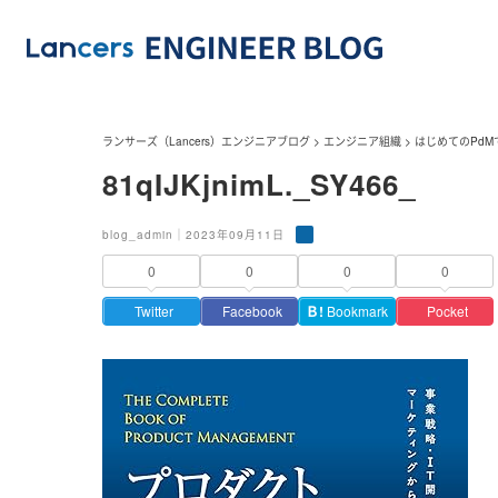
ランサーズ（Lancers）エンジニアブログ
>
エンジニア組織
>
はじめてのPd
81qIJKjnimL._SY466_
blog_admin｜2023年09月11日
0
0
0
0
Twitter
Facebook
Ｂ!
Bookmark
Pocket