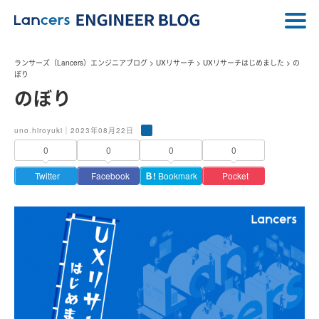
ランサーズ（Lancers）エンジニアブログ
>
UXリサーチ
>
UXリサーチはじめました
>
の
ぼり
のぼり
uno.hiroyuki｜2023年08月22日
0
0
0
0
Twitter
Facebook
Ｂ!
Bookmark
Pocket