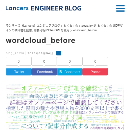
ランサーズ（Lancers）エンジニアブログ
>
もくもく会
>
2023/8/4週 もくもく会 UXデザ
インの教科書を読書, 需要分析にChatGPTを利用
>
wordcloud_before
wordcloud_before
blog_admin｜2023年08月04日
0
0
0
0
Twitter
Facebook
Ｂ!
Bookmark
Pocket