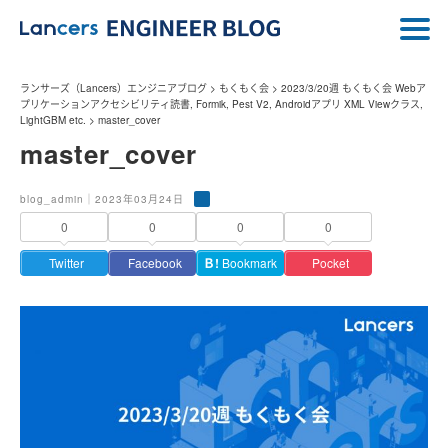
ランサーズ（Lancers）エンジニアブログ
>
もくもく会
>
2023/3/20週 もくもく会 Webア
プリケーションアクセシビリティ読書, Formik, Pest V2, Androidアプリ XML Viewクラス,
LightGBM etc.
>
master_cover
master_cover
blog_admin｜2023年03月24日
0
0
0
0
Twitter
Facebook
Ｂ!
Bookmark
Pocket