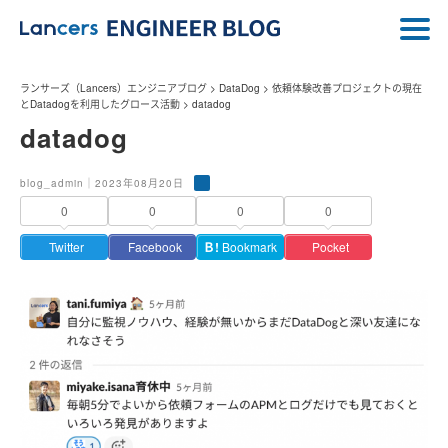
ランサーズ（Lancers）エンジニアブログ
>
DataDog
>
依頼体験改善プロジェクトの現在
とDatadogを利用したグロース活動
>
datadog
datadog
blog_admin｜2023年08月20日
0
0
0
0
Twitter
Facebook
Ｂ!
Bookmark
Pocket