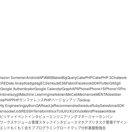
mazon Sumerian
Android
API
AWS
Babel
BigQuery
CakePHP
CakePHP 3
Chatwork
CRE
Data Analytics
digdag
EC2
embulk
ES6
Fabric
FacebookSDK
Flutter
GAS
git
o
Google Authenticator
Google Calendar
GraphAPI
iPhone
iPhone15
iPhone15Pro
intone
lazygit
Machine Learning
markdown
MeCab
Mechanize
MENTA
obsidian
ble
PHP
PHPカンファレンス
PHPバージョンアップ
pickup
vity Engineering
python
QA
React.js
Recommend
redis
redux
Ruby
Salesforce
SDK
arn
socket.io
SRE
SSH
Terraform
tmux
TUI
UI/UX
UX
Vuls
WordPress
workflow
ビリティ
イベント
インタビュー
エンジニアリングマネージャー
カンバン
ワーク
スケジュール管理
スタッフインタビュー
スマホアプリ
タスク管理
デザイン
エンド
もくもく会
モブプログラミング
ロードマップ
分析基盤
勉強会