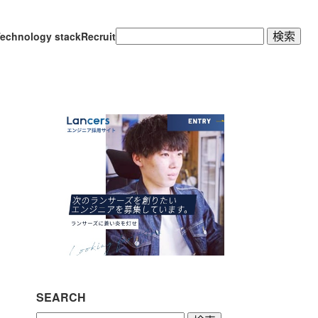
検
echnology stack
Recruit
索:
SEARCH