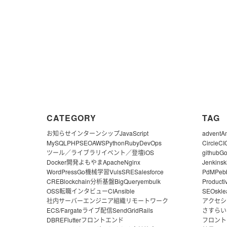
CATEGORY
TAG
お知らせ
インターンシップ
JavaScript
advent
A
MySQL
PHP
SEO
AWS
Python
Ruby
DevOps
CircleCI
ツール／ライブラリ
イベント／登壇
iOS
github
G
Docker
開発よもやま
Apache
Nginx
Jenkins
k
WordPress
Go
機械学習
Vuls
SRE
Salesforce
PdM
Peb
CRE
Blockchain
分析基盤
BigQuery
embulk
Producti
OSS
転職
インタビュー
CI
Ansible
SEO
skle
社内サーバー
エンジニア組織
リモートワーク
アクセシ
ECS/Fargate
ライブ配信
SendGrid
Rails
さすらい
DBRE
Flutter
フロントエンド
フロント