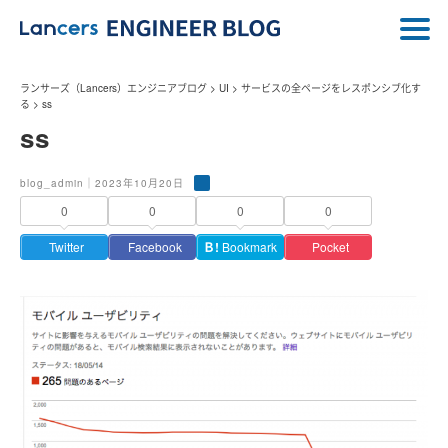
ランサーズ（Lancers）エンジニアブログ
>
UI
>
サービスの全ページをレスポンシブ化す
る
>
ss
ss
blog_admin｜2023年10月20日
0
0
0
0
Twitter
Facebook
Ｂ!
Bookmark
Pocket