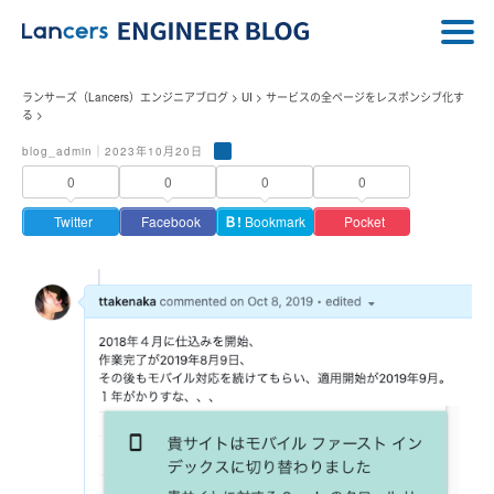
ランサーズ（Lancers）エンジニアブログ
>
UI
>
サービスの全ページをレスポンシブ化す
る
>
blog_admin｜2023年10月20日
0
0
0
0
Twitter
Facebook
Ｂ!
Bookmark
Pocket