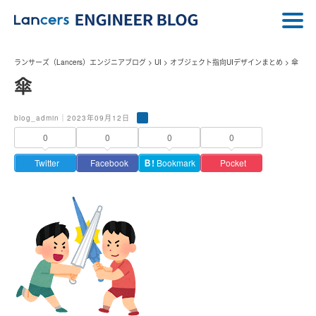
ランサーズ（Lancers）エンジニアブログ
>
UI
>
オブジェクト指向UIデザインまとめ
>
傘
傘
blog_admin｜2023年09月12日
0
0
0
0
Twitter
Facebook
Ｂ!
Bookmark
Pocket