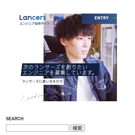
SEARCH
検