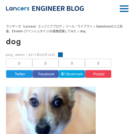
ランサーズ（Lancers）エンジニアブログ
>
ツール／ライブラリ
>
Salesforceの人工知
能、Einstein (アインシュタイン)の画像認識してみた
>
dog
dog
blog_admin｜2017年02月16日
0
0
0
0
Twitter
Facebook
Ｂ!
Bookmark
Pocket