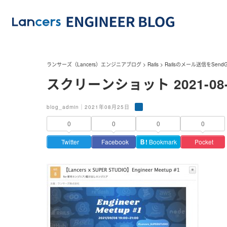
ランサーズ（Lancers）エンジニアブログ
>
Rails
>
Railsのメール送信をSend
スクリーンショット 2021-08-25
blog_admin｜2021年08月25日
0
0
0
0
Twitter
Facebook
Ｂ!
Bookmark
Pocket