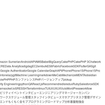
mazon Sumerian
Android
API
AWS
Babel
BigQuery
CakePHP
CakePHP 3
Chatwork
CRE
Data Analytics
digdag
EC2
embulk
ES6
Fabric
FacebookSDK
Flutter
GAS
git
o
Google Authenticator
Google Calendar
GraphAPI
iPhone
iPhone15
iPhone15Pro
intone
lazygit
Machine Learning
markdown
MeCab
Mechanize
MENTA
obsidian
ble
PHP
PHPカンファレンス
PHPバージョンアップ
pickup
vity Engineering
python
QA
React.js
Recommend
redis
redux
Ruby
Salesforce
SDK
arn
socket.io
SRE
SSH
Terraform
tmux
TUI
UI/UX
UX
Vuls
WordPress
workflow
ビリティ
イベント
インタビュー
エンジニアリングマネージャー
カンバン
ワーク
スケジュール管理
スタッフインタビュー
スマホアプリ
タスク管理
デザイン
エンド
もくもく会
モブプログラミング
ロードマップ
分析基盤
勉強会