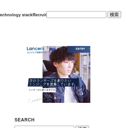
検
echnology stack
Recruit
索:
SEARCH