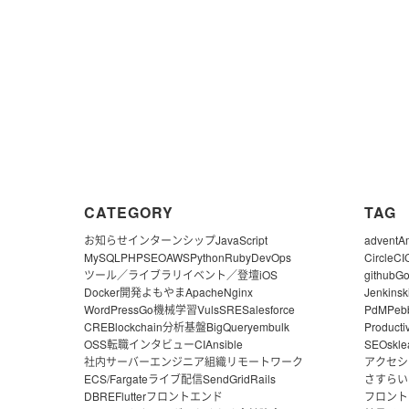
CATEGORY
TAG
お知らせ
インターンシップ
JavaScript
advent
A
MySQL
PHP
SEO
AWS
Python
Ruby
DevOps
CircleCI
ツール／ライブラリ
イベント／登壇
iOS
github
G
Docker
開発よもやま
Apache
Nginx
Jenkins
k
WordPress
Go
機械学習
Vuls
SRE
Salesforce
PdM
Peb
CRE
Blockchain
分析基盤
BigQuery
embulk
Producti
OSS
転職
インタビュー
CI
Ansible
SEO
skle
社内サーバー
エンジニア組織
リモートワーク
アクセシ
ECS/Fargate
ライブ配信
SendGrid
Rails
さすらい
DBRE
Flutter
フロントエンド
フロント