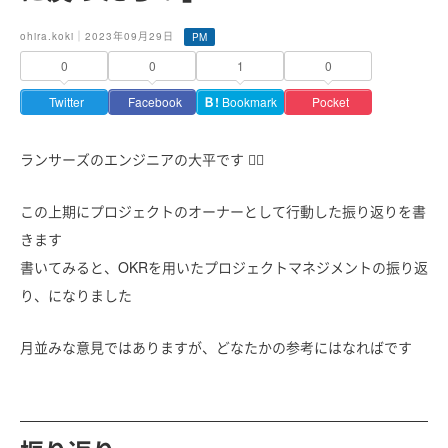
ohira.koki｜2023年09月29日
PM
0
0
1
0
Twitter
Facebook
Ｂ!
Bookmark
Pocket
ランサーズのエンジニアの大平です 🙋‍♂️
この上期にプロジェクトのオーナーとして行動した振り返りを書
きます
書いてみると、OKRを用いたプロジェクトマネジメントの振り返
り、になりました
月並みな意見ではありますが、どなたかの参考にはなればです