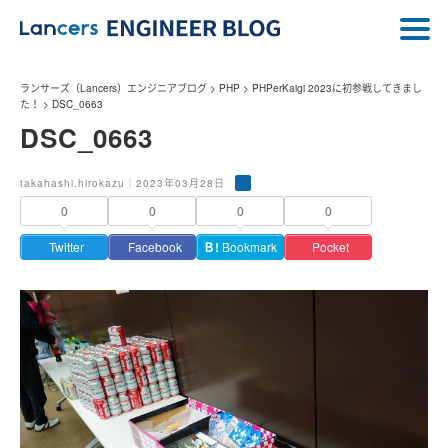
ランサーズ（Lancers）エンジニアブログ
>
PHP
>
PHPerKaigi 2023に初参戦してきまし
た！
>
DSC_0663
DSC_0663
takahashi.hirokazu｜2023年03月28日
0
0
0
0
Twitter
Facebook
Ｂ!
Bookmark
Pocket