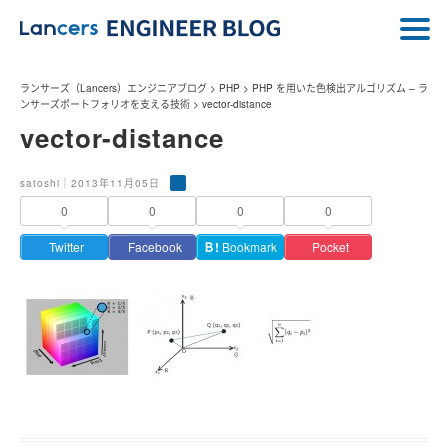
ランサーズ（Lancers）エンジニアブログ
>
PHP
>
PHP を用いた色検出アルゴリズム – ラ
ンサーズポートフォリオを支える技術
>
vector-distance
vector-distance
satoshi｜2013年11月05日
0
0
0
0
Twitter
Facebook
Ｂ!
Bookmark
Pocket