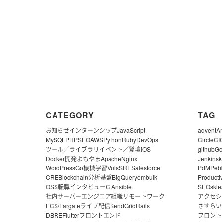
CATEGORY
TAG
お知らせ
インターンシップ
JavaScript
advent
A
MySQL
PHP
SEO
AWS
Python
Ruby
DevOps
CircleCI
ツール／ライブラリ
イベント／登壇
iOS
github
G
Docker
開発よもやま
Apache
Nginx
Jenkins
k
WordPress
Go
機械学習
Vuls
SRE
Salesforce
PdM
Peb
CRE
Blockchain
分析基盤
BigQuery
embulk
Producti
OSS
転職
インタビュー
CI
Ansible
SEO
skle
社内サーバー
エンジニア組織
リモートワーク
アクセシ
ECS/Fargate
ライブ配信
SendGrid
Rails
さすらい
DBRE
Flutter
フロントエンド
フロント