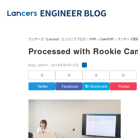
ランサーズ（Lancers）エンジニアブログ
>
PHP
>
CakePHP
>
ランサーズ開発
Processed with Rookie Ca
blog_admin｜2018年06月15日
0
0
0
0
Twitter
Facebook
Ｂ!
Bookmark
Pocket