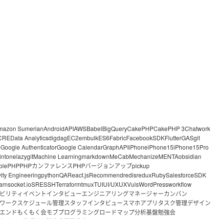
mazon Sumerian
Android
API
AWS
Babel
BigQuery
CakePHP
CakePHP 3
Chatwork
CRE
Data Analytics
digdag
EC2
embulk
ES6
Fabric
FacebookSDK
Flutter
GAS
git
o
Google Authenticator
Google Calendar
GraphAPI
iPhone
iPhone15
iPhone15Pro
intone
lazygit
Machine Learning
markdown
MeCab
Mechanize
MENTA
obsidian
ble
PHP
PHPカンファレンス
PHPバージョンアップ
pickup
vity Engineering
python
QA
React.js
Recommend
redis
redux
Ruby
Salesforce
SDK
arn
socket.io
SRE
SSH
Terraform
tmux
TUI
UI/UX
UX
Vuls
WordPress
workflow
ビリティ
イベント
インタビュー
エンジニアリングマネージャー
カンバン
ワーク
スケジュール管理
スタッフインタビュー
スマホアプリ
タスク管理
デザイン
エンド
もくもく会
モブプログラミング
ロードマップ
分析基盤
勉強会