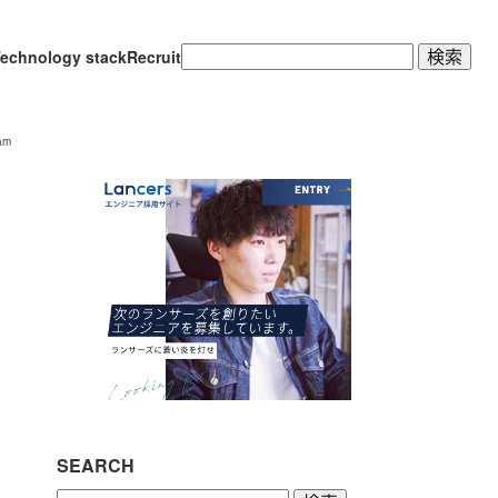
検
echnology stack
Recruit
索:
am
SEARCH