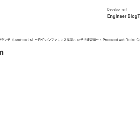
Development
Engineer Blog
T
ランチ（Lunchers＃5）〜PHPカンファレンス福岡2018予行練習編〜
>
Processed with Rookie C
m